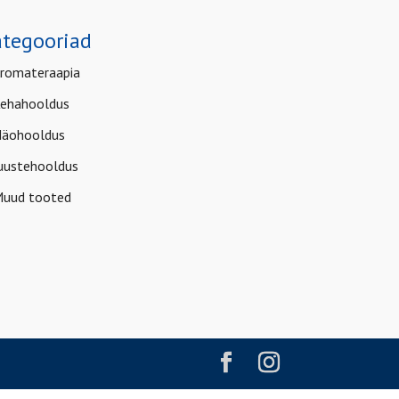
tegooriad
romateraapia
ehahooldus
äohooldus
uustehooldus
uud tooted