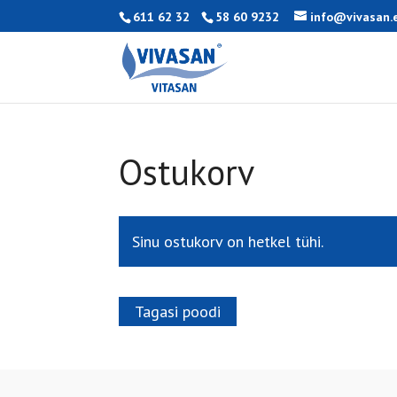
611 62 32
58 60 9232
info@vivasan.
Ostukorv
Sinu ostukorv on hetkel tühi.
Tagasi poodi