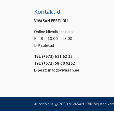
Kontaktid
VIVASAN EESTI OÜ
Online klienditeenindus:
E – R – 10:00 – 18:00
L-P suletud
Tel: (+372) 611 62 32
Tel: (+372) 58 60 9232
E-post:
info@vivasan.ee
Autoriõigus © 2000 VIVASAN. Kõik õigused kait