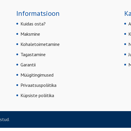
Informatsioon
Ka
Kuidas osta?
A
Maksmine
K
Kohaletoimetamine
N
Tagastamine
J
Garantii
M
Müügitingimused
Privaatsuspoliitika
Küpsiste poliitika
stud.