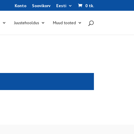
Konto
Soovikorv
Eesti
0 tk.
s
Juustehooldus
Muud tooted