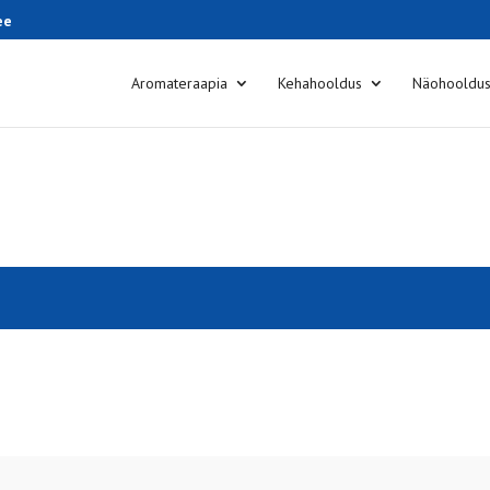
ee
Aromateraapia
Kehahooldus
Näohooldu