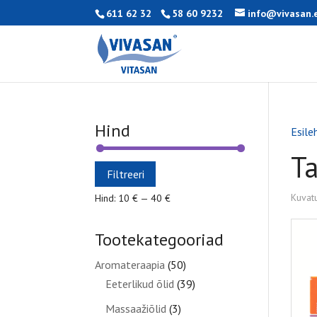
611 62 32
58 60 9232
info@vivasan.
Hind
Esile
T
Minimaalne
Maksimaalne
Filtreeri
hind
hind
Kuvat
Hind:
10 €
—
40 €
Tootekategooriad
Aromateraapia
(50)
Eeterlikud õlid
(39)
Massaažiõlid
(3)