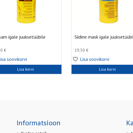
sam igale juuksetüübile
Siidine mask igale juuksetüübi
30
€
19,30
€
isa soovikorvi
Lisa soovikorvi
Lisa korvi
Lisa korvi
Informatsioon
Ka