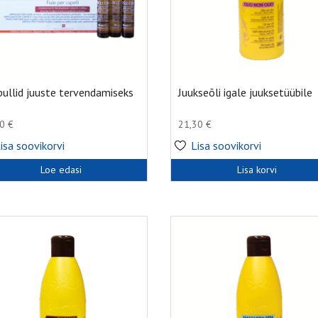
ullid juuste tervendamiseks
Juukseõli igale juuksetüübile
70
€
21,30
€
isa soovikorvi
Lisa soovikorvi
Loe edasi
Lisa korvi