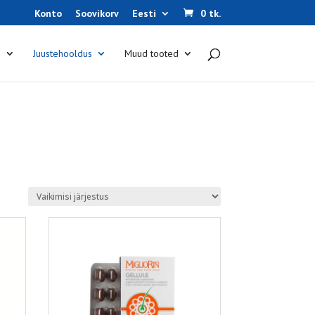
Konto
Soovikorv
Eesti
0 tk.
s
Juustehooldus
Muud tooted