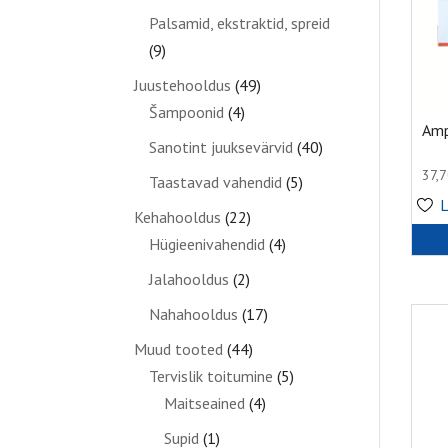
Palsamid, ekstraktid, spreid
(9)
Juustehooldus
(49)
Šampoonid
(4)
Amp
Sanotint juuksevärvid
(40)
37,
Taastavad vahendid
(5)
L
Kehahooldus
(22)
Hügieenivahendid
(4)
Jalahooldus
(2)
Nahahooldus
(17)
Muud tooted
(44)
Tervislik toitumine
(5)
Maitseained
(4)
Supid
(1)