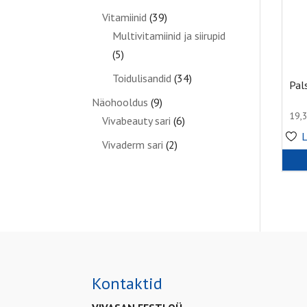
Vitamiinid
(39)
Multivitamiinid ja siirupid
(5)
Toidulisandid
(34)
Pal
Näohooldus
(9)
19,
Vivabeauty sari
(6)
L
Vivaderm sari
(2)
Kontaktid