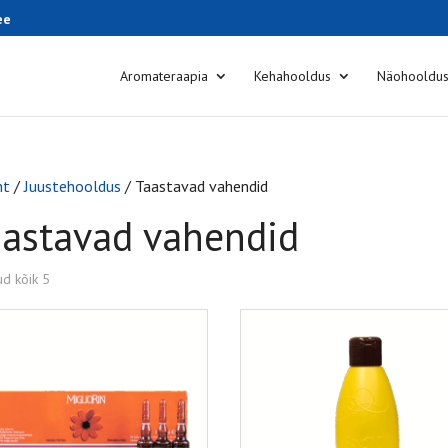
ee
Aromateraapia
Kehahooldus
Näohooldu
ht
/
Juustehooldus
/ Taastavad vahendid
aastavad vahendid
ud kõik 5