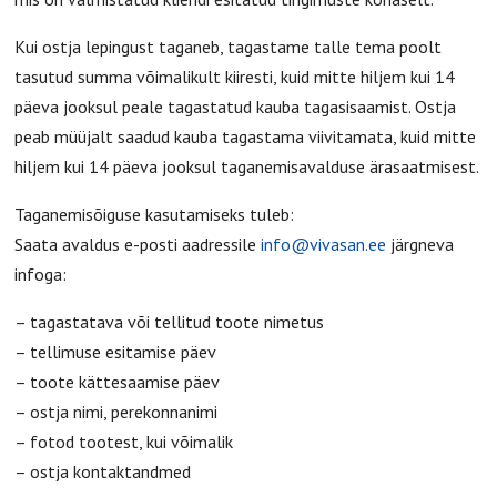
Kui ostja lepingust taganeb, tagastame talle tema poolt
tasutud summa võimalikult kiiresti, kuid mitte hiljem kui 14
päeva jooksul peale tagastatud kauba tagasisaamist. Ostja
peab müüjalt saadud kauba tagastama viivitamata, kuid mitte
hiljem kui 14 päeva jooksul taganemisavalduse ärasaatmisest.
Taganemisõiguse kasutamiseks tuleb:
Saata avaldus e-posti aadressile
info@vivasan.ee
järgneva
infoga:
– tagastatava või tellitud toote nimetus
– tellimuse esitamise päev
– toote kättesaamise päev
– ostja nimi, perekonnanimi
– fotod tootest, kui võimalik
– ostja kontaktandmed