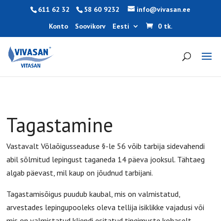
611 62 32
58 60 9232
info@vivasan.ee
Konto
Soovikorv
Eesti
0 tk.
Tagastamine
Vastavalt Võlaõigusseaduse §-le 56 võib tarbija sidevahendi
abil sõlmitud lepingust taganeda 14 päeva jooksul. Tähtaeg
algab päevast, mil kaup on jõudnud tarbijani.
Tagastamisõigus puudub kaubal, mis on valmistatud,
arvestades lepingupooleks oleva tellija isiklikke vajadusi või
mis on valmistatud kliendi esitatud tingimuste kohaselt.