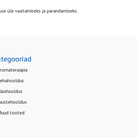
use üle vaatamiseks ja parandamiseks.
tegooriad
romateraapia
ehahooldus
äohooldus
uustehooldus
uud tooted