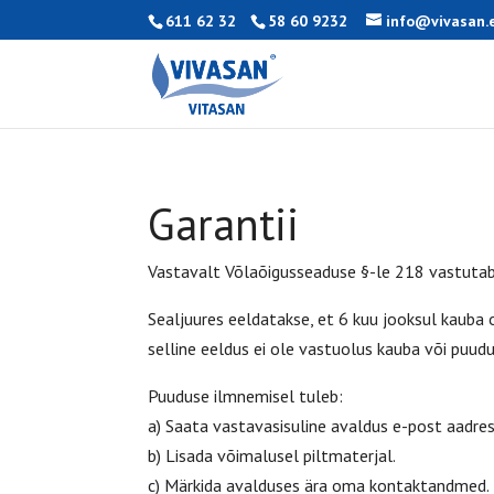
611 62 32
58 60 9232
info@vivasan.
Garantii
Vastavalt Võlaõigusseaduse §-le 218 vastutab
Sealjuures eeldatakse, et 6 kuu jooksul kauba
selline eeldus ei ole vastuolus kauba või puu
Puuduse ilmnemisel tuleb:
a) Saata vastavasisuline avaldus e-post aadre
b) Lisada võimalusel piltmaterjal.
c) Märkida avalduses ära oma kontaktandmed.