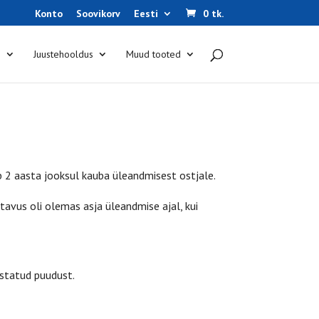
Konto
Soovikorv
Eesti
0 tk.
s
Juustehooldus
Muud tooted
 2 aasta jooksul kauba üleandmisest ostjale.
avus oli olemas asja üleandmise ajal, kui
astatud puudust.