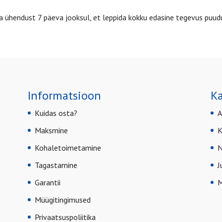
 ühendust 7 päeva jooksul, et leppida kokku edasine tegevus puud
Informatsioon
Ka
Kuidas osta?
A
Maksmine
K
Kohaletoimetamine
N
Tagastamine
J
Garantii
M
Müügitingimused
Privaatsuspoliitika