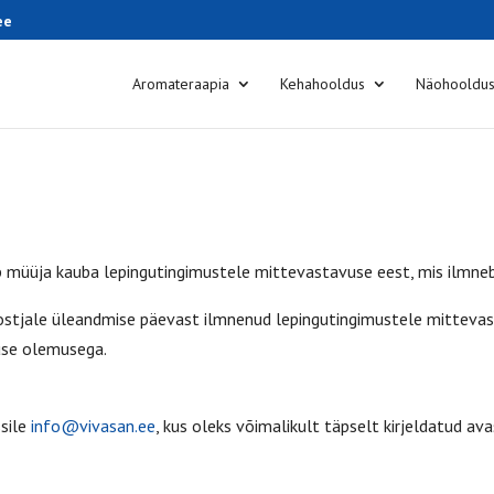
ee
Aromateraapia
Kehahooldus
Näohooldu
 müüja kauba lepingutingimustele mittevastavuse eest, mis ilmneb
 ostjale üleandmise päevast ilmnenud lepingutingimustele mittevast
duse olemusega.
ssile
info@vivasan.ee
, kus oleks võimalikult täpselt kirjeldatud av