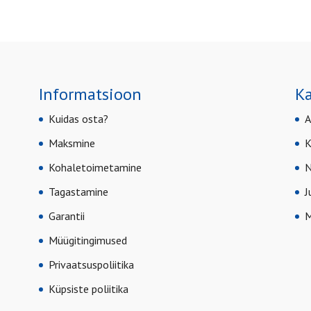
Informatsioon
Ka
Kuidas osta?
A
Maksmine
K
Kohaletoimetamine
N
Tagastamine
J
Garantii
M
Müügitingimused
Privaatsuspoliitika
Küpsiste poliitika