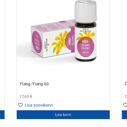
Ylang-Ylang õli
Õ
27,60
€
1
Lisa soovikorvi
Lisa korvi