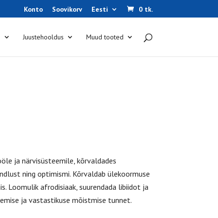
Konto
Soovikorv
Eesti
0 tk.
s
Juustehooldus
Muud tooted
ööle ja närvisüsteemile, kõrvaldades
kindlust ning optimismi. Kõrvaldab ülekoormuse
 Loomulik afrodisiaak, suurendada libiidot ja
emise ja vastastikuse mõistmise tunnet.