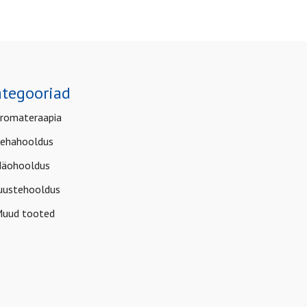
tegooriad
romateraapia
ehahooldus
äohooldus
uustehooldus
uud tooted