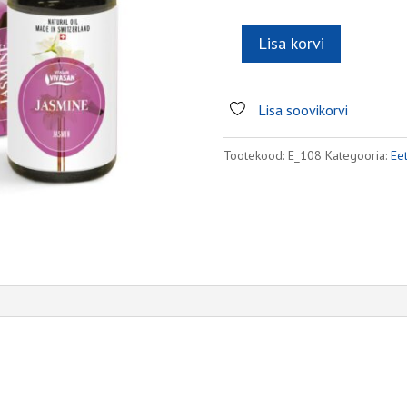
Lisa korvi
Jasmiiniõli
kogus
Lisa soovikorvi
Tootekood:
E_108
Kategooria:
Eet