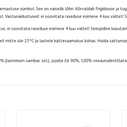
armastuse sümbol. See on naiselik lõhn. Kõrvaldab frigiidsuse ja tu
t. Vastunäidustused: ei soovitata raseduse esimese 4 kuu vältel! 
tus, ei soovitata raseduse esimese 4 kuu vältel! Seespidine kasuta
l mitte üle 25ºC ja lastele kättesaamatus kohas. Hoida sattumas
10% (Jasminum sambac sol.), jojoba õli 90%, 100% veeaurudestillatsi