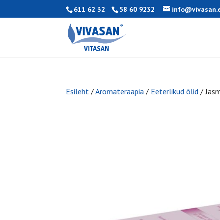
611 62 32
58 60 9232
info@vivasan.
Esileht
/
Aromateraapia
/
Eeterlikud õlid
/ Jasm