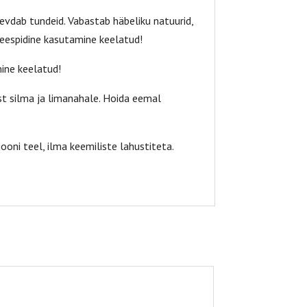
gevdab tundeid. Vabastab häbeliku natuurid,
Seespidine kasutamine keelatud!
mine keelatud!
t silma ja limanahale. Hoida eemal
ooni teel, ilma keemiliste lahustiteta.