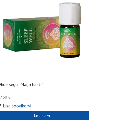
lide segu “Maga hästi”
7,60
€
Lisa soovikorvi
Lisa korvi