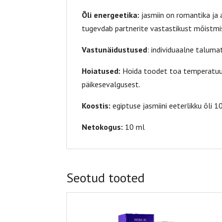
Õli energeetika:
jasmiin on romantika ja 
tugevdab partnerite vastastikust mõistmis
Vastunäidustused
: individuaalne taluma
Hoiatused:
Hoida toodet toa temperatuuri
päikesevalgusest.
Koostis:
egiptuse jasmiini eeterlikku õli 
Netokogus:
10 ml
Seotud tooted