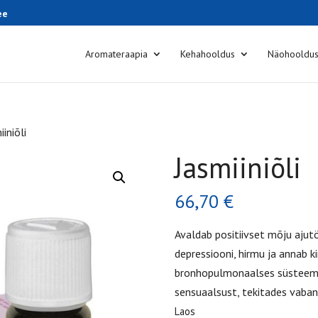
ee
Aromateraapia
Kehahooldus
Näohooldu
iiniõli
Jasmiiniõli
66,70
€
Avaldab positiivset mõju ajut
depressiooni, hirmu ja annab 
bronhopulmonaalses süsteemis.
sensuaalsust, tekitades vaban
Laos