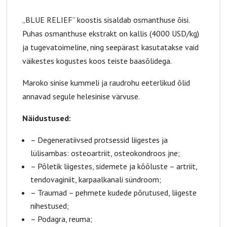
„BLUE RELIEF” koostis sisaldab osmanthuse õisi.
Puhas osmanthuse ekstrakt on kallis (4000 USD/kg)
ja tugevatoimeline, ning seepärast kasutatakse vaid
väikestes kogustes koos teiste baasõlidega.
Maroko sinise kummeli ja raudrohu eeterlikud õlid
annavad segule helesinise värvuse.
Näidustused:
– Degeneratiivsed protsessid liigestes ja
lülisambas: osteoartriit, osteokondroos jne;
– Põletik liigestes, sidemete ja kõõluste – artriit,
tendovaginiit, karpaalkanali sündroom;
– Traumad – pehmete kudede põrutused, liigeste
nihestused;
– Podagra, reuma;