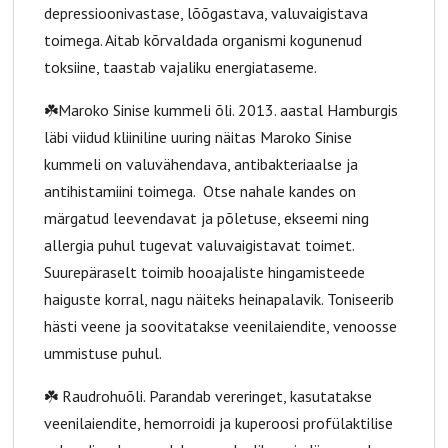
depressioonivastase, lõõgastava, valuvaigistava
toimega. Aitab kõrvaldada organismi kogunenud
toksiine, taastab vajaliku energiataseme.
☘️Maroko Sinise kummeli õli. 2013. aastal Hamburgis
läbi viidud kliiniline uuring näitas Maroko Sinise
kummeli on valuvähendava, antibakteriaalse ja
antihistamiini toimega. Otse nahale kandes on
märgatud leevendavat ja põletuse, ekseemi ning
allergia puhul tugevat valuvaigistavat toimet.
Suurepäraselt toimib hooajaliste hingamisteede
haiguste korral, nagu näiteks heinapalavik. Toniseerib
hästi veene ja soovitatakse veenilaiendite, venoosse
ummistuse puhul.
☘️ Raudrohuõli. Parandab vereringet, kasutatakse
veenilaiendite, hemorroidi ja kuperoosi profülaktilise