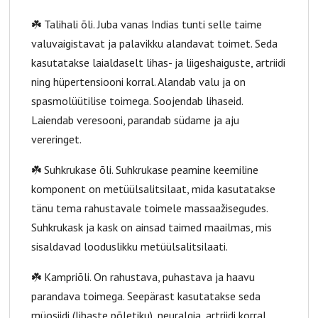
☘️ Talihali õli. Juba vanas Indias tunti selle taime
valuvaigistavat ja palavikku alandavat toimet. Seda
kasutatakse laialdaselt lihas- ja liigeshaiguste, artriidi
ning hüpertensiooni korral. Alandab valu ja on
spasmolüütilise toimega. Soojendab lihaseid.
Laiendab veresooni, parandab südame ja aju
vereringet.
☘️ Suhkrukase õli. Suhkrukase peamine keemiline
komponent on metüülsalitsilaat, mida kasutatakse
tänu tema rahustavale toimele massaažisegudes.
Suhkrukask ja kask on ainsad taimed maailmas, mis
sisaldavad looduslikku metüülsalitsilaati.
☘️ Kampriõli. On rahustava, puhastava ja haavu
parandava toimega. Seepärast kasutatakse seda
müosiidi (lihaste põletiku), neuralgia, artriidi korral