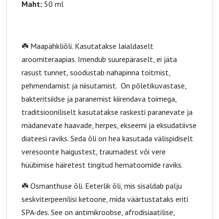
Maht:
50 ml
☘️ Maapähkliõli. Kasutatakse laialdaselt
aroomiteraapias. Imendub suurepäraselt, ei jäta
rasust tunnet, soodustab nahapinna toitmist,
pehmendamist ja niisutamist. On põletikuvastase,
bakteritsiidse ja paranemist kiirendava toimega,
traditsiooniliselt kasutatakse raskesti paranevate ja
mädanevate haavade, herpes, ekseemi ja eksudatiivse
diateesi raviks. Seda õli on hea kasutada välispidiselt
veresoonte haigustest, traumadest või vere
hüübimise häiretest tingitud hematoomide raviks.
☘️ Osmanthuse õli. Eeterlik õli, mis sisaldab palju
seskviterpeenilisi ketoone, mida väärtustataks eriti
SPA-des. See on antimikroobse, afrodisiaatilise,