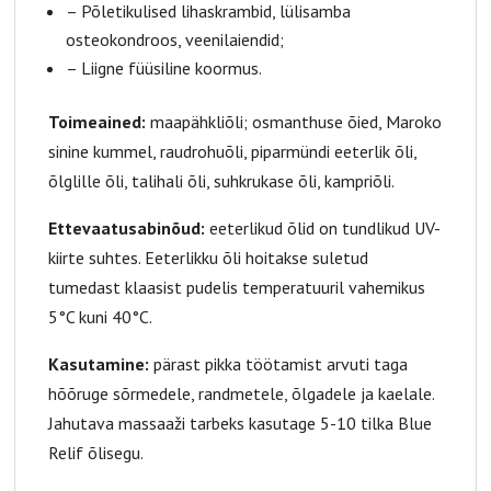
– Põletikulised lihaskrambid, lülisamba
osteokondroos, veenilaiendid;
– Liigne füüsiline koormus.
Toimeained:
maapähkliõli; osmanthuse õied, Maroko
sinine kummel, raudrohuõli, piparmündi eeterlik õli,
õlglille õli, talihali õli, suhkrukase õli, kampriõli.
Ettevaatusabinõud:
eeterlikud õlid on tundlikud UV-
kiirte suhtes. Eeterlikku õli hoitakse suletud
tumedast klaasist pudelis temperatuuril vahemikus
5°C kuni 40°C.
Kasutamine:
pärast pikka töötamist arvuti taga
hõõruge sõrmedele, randmetele, õlgadele ja kaelale.
Jahutava massaaži tarbeks kasutage 5-10 tilka Blue
Relif õlisegu.