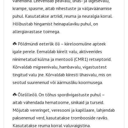
vahendina. Leevendab peavalu, lihas- ja liigesevalu,
krampe, spasme, aitab nihestuste ja väljaväänamise
puhul. Kasutatakse artriidi, reuma ja neuralgia korral.
Hõlbustab hingamist heinapalaviku puhul, on
allergiavastase toimega.
☘️ Põldmündi eeterlik õli – kiireloomuline apteek
igale perele. Eemaldab kiirelt valu, aktiveerides
niinimetatud külma ja mentooli (CMR1) retseptorid.
Kõrvaldab migreenivalu, hambavalu, vigastustest
tingitud valu jne. Kõrvaldab kiiresti lihasvalu, mis on
seotud suurenenud või äärmusliku koormusega.
☘️ Õlelilleõli. On tõhus spordivigastuste puhul –
aitab vähendada hematoome, sinikaid ja turseid.
Mõjutab vereringet, veresooni ja kapillaare, lahjendab
paksenenud verd, kasutatakse trombooside raviks.
Kasutatakse reuma korral valuvaigistina.