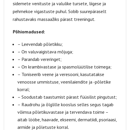
sidemete venituste ja valulike tursete, liigese ja
pehmekoe vigastuste puhul. Sobib suurepäraselt
rahustavaks massaažiks pärast treeningut.
Põhiomadused:
– Leevendab põletikku;
– On valuvaigistava mõjuga;
– Parandab vereringet;
– On krambivastase ja spasmolüütilise toimega;
– Toniseerib veene ja veresooni, kasutatakse
venoosse ummistuse, veenilaiendite ja -põletike
korral;
– Soodustab taastumist pärast füüsilist pingutust;
– Raudrohu ja õlglille kooslus selles segus tagab
võimsa põletikuvastase ja tervendava toime –
aitab lööbe, haavade, ekseemi, dermatiidi, psoriaasi,
armide ja põletuste korral.