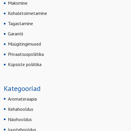
Maksmine
Kohaletoimetamine
Tagastamine
Garantii
Müügitingimused
Privaatsuspoliitika
Küpsiste poliitika
Kategooriad
Aromateraapia
Kehahooldus
Näohooldus
Juustehooldus