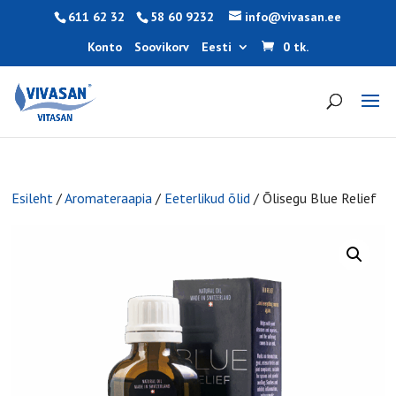
611 62 32
58 60 9232
info@vivasan.ee
Konto
Soovikorv
Eesti
0 tk.
Esileht
/
Aromateraapia
/
Eeterlikud õlid
/ Õlisegu Blue Relief