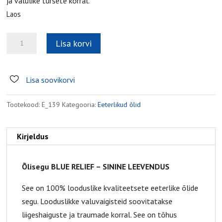
ja valulike tursete korral.
Laos
Õlisegu
Lisa korvi
Blue
Relief
kogus
Lisa soovikorvi
Tootekood:
E_139
Kategooria:
Eeterlikud õlid
Kirjeldus
Õlisegu BLUE RELIEF
–
SININE LEEVENDUS
See on 100% looduslike kvaliteetsete eeterlike õlide
segu. Looduslikke valuvaigisteid soovitatakse
liigeshaiguste ja traumade korral. See on tõhus