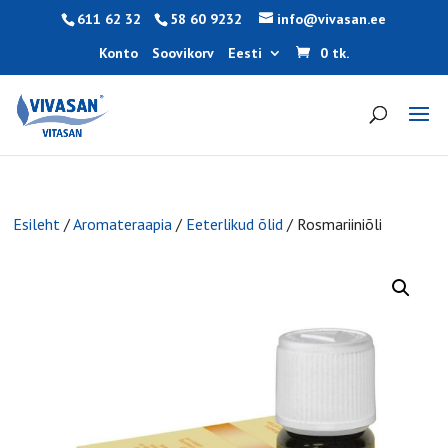
611 62 32
58 60 9232
info@vivasan.ee
Konto
Soovikorv
Eesti
0 tk.
Esileht
/
Aromateraapia
/
Eeterlikud õlid
/ Rosmariiniõli