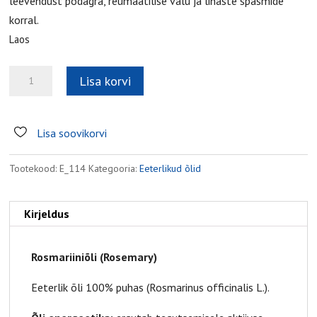
leevendust podagra, reumaatilise valu ja lihaste spasmide
korral.
Laos
Rosmariiniõli
Lisa korvi
kogus
Lisa soovikorvi
Tootekood:
E_114
Kategooria:
Eeterlikud õlid
Kirjeldus
Rosmariiniõli (Rosemary)
Eeterlik õli 100% puhas (Rosmarinus officinalis L.).