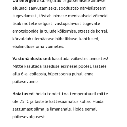
Õli energeetika:
ergutab tegutsemisele aktiivse
elulaadi saavutamiseks, soodustab närvisüsteemi
tugevdamist, tõstab inimese mentaalseid võimeid,
lisab mõtete selgust, vastupidavust tugevate
emotsioonide ja tujude kõikumise, stresside korral,
kõrvaldab ülemäärase häbelikkuse, kahtlused,
ebakindluse oma võimetes.
Vastunäidustused:
kasutada väikestes annustes!
Mitte kasutada raseduse esimesel poolel, lastele
alla 6-a, epilepsia, hüpertoonia puhul, enne
päikesevanne.
Hoiatused:
hoida toodet toa temperatuuril mitte
üle 25ºC ja lastele kättesaamatus kohas. Hoida
sattumast silma ja limanahale. Hoida eemal
päikesevalgusest.