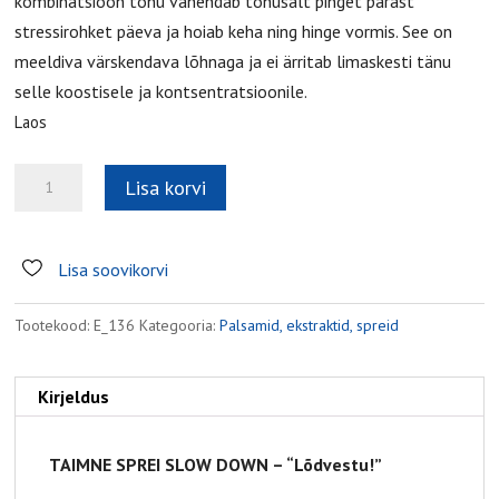
kombinatsioon tõhu vähendab tõhusalt pinget pärast
stressirohket päeva ja hoiab keha ning hinge vormis. See on
meeldiva värskendava lõhnaga ja ei ärritab limaskesti tänu
selle koostisele ja kontsentratsioonile.
Laos
Taimne
Lisa korvi
sprei
Slow
Down
Lisa soovikorvi
kogus
Tootekood:
E_136
Kategooria:
Palsamid, ekstraktid, spreid
Kirjeldus
TAIMNE SPREI SLOW DOWN – “Lõdvestu!”