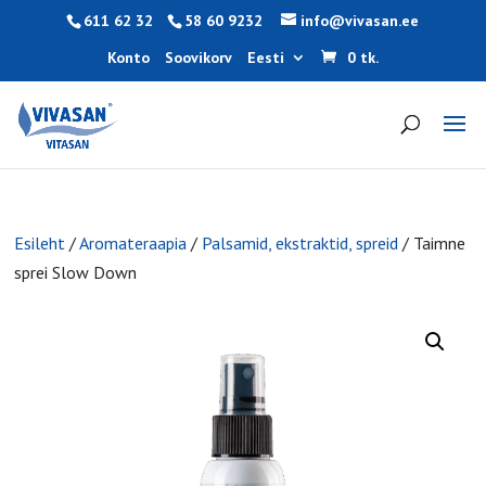
611 62 32
58 60 9232
info@vivasan.ee
Konto
Soovikorv
Eesti
0 tk.
Esileht
/
Aromateraapia
/
Palsamid, ekstraktid, spreid
/ Taimne
sprei Slow Down