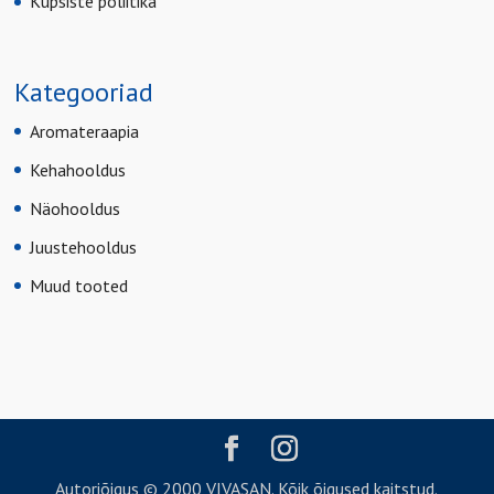
Küpsiste poliitika
Kategooriad
Aromateraapia
Kehahooldus
Näohooldus
Juustehooldus
Muud tooted
Autoriõigus © 2000 VIVASAN. Kõik õigused kaitstud.