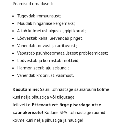
Peamised omadused:
Tugevdab immuunsust;
Muudab hingamise kergemaks;
Aitab külmetushaiguste, gripi korral;
Lõdvestab keha, leevendab pinget;
Vähendab ärevust ja ärrituvust;
Vabastab psühhosomaatilistest probleemidest;
Lõdvestab ja korrastab mõtteid;
Harmoniseerib aju seisundit;
Vähendab kroonilist väsimust.
Kasutamine:
Saun: lõhnastage saunaruumi kolme
kuni nelja pihustiga või tilgutage
leilivette.
Ettevaatust: ärge piserdage otse
saunakerisele!
Kodune SPA: lõhnastage ruumid
kolme kuni nelja pihustiga ja nautige!