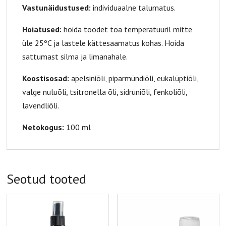
Vastunäidustused:
individuaalne talumatus.
Hoiatused:
hoida toodet toa temperatuuril mitte
üle 25ºC ja lastele kättesaamatus kohas. Hoida
sattumast silma ja limanahale.
Koostisosad:
apelsiniõli, piparmündiõli, eukalüptiõli,
valge nuluõli, tsitronella õli, sidruniõli, fenkoliõli,
lavendliõli.
Netokogus:
100 ml
Seotud tooted