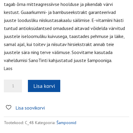
tagab õrna mitteagressiivse hoolduse ja pikendab värvi
kestust. Guaarkummi- ja bambuseekstrakt garanteerivad
juuste loodusliku niiskustasakaalu säilimise. E-vitamiini hästi
tuntud antioksüdantsed omadused aitavad võidelda värvitud
juustele iseloomuliku kuivusega, taastades pehmuse ja läike,
samal ajal, kui toitev ja niisutav hirsiekstrakt annab teie
juustele sära ning terve välimuse. Soovitame kasutada
vaheldumisi SanoTinti kahjustatud juuste šampooniga.
Laos
Šampoon
Lisa korvi
värvitud
juustele
kogus
Lisa soovikorvi
Tootekood:
C_48
Kategooria:
Šampoonid