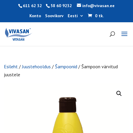
611 62 32
58 60 9232
info@vivasan.ee
Konto
Soovikorv
Eesti
0 tk.
Esileht
/
Juustehooldus
/
Šampoonid
/ Šampoon värvitud
juustele