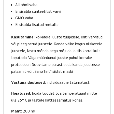
Alkoholivaba
Ei sisalda sünteetilist värvi
GMO vaba
Ei sisalda lisatud metalle
Kasutamine:
kõikidele juuste tüüpidele, eriti värvitud
või pleegitatud juustele. Kanda väike kogus niisketele
juustele, lasta mõnda aega mõjuda ja siis korralikult
loputada. Väga määrdunud juuste puhul korrake
protseduuri. Soovitame pärast seda kanda juustesse
palsamit või „SanoTint“ siidist maski.
Vastunäidustused:
individuaalne talumatust.
Hoiatused:
hoida toodet toa temperatuuril mitte
üle 25º C ja lastele kättesaamatus kohas.
Maht:
200 ml