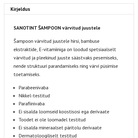
Kirjeldus
SANOTINT ŠAMPOON
värvitud juustele
Šampoon värvitud juustele hirsi, bambuse
ekstraktide, E-vitamiiniga on loodud spetsiaalselt
värvitud ja pleekinud juuste säästvaks pesemiseks,
nende struktuuri parandamiseks ning värvi püsimise
toetamiseks.
Parabeenivaba
Nikkel-testitud
Parafiinivaba
Ei sisalda loomseid koostisosi ega derivaate
Toodet ei ole loomadel testitud
Ei sisalda mineraalset päritolu derivaate
Dermatoloogiliselt testitud