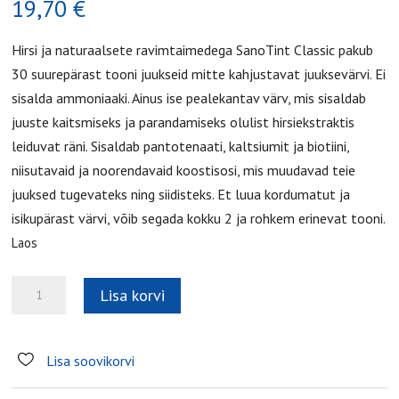
19,70
€
Hirsi ja naturaalsete ravimtaimedega SanoTint Classic pakub
30 suurepärast tooni juukseid mitte kahjustavat juuksevärvi. Ei
sisalda ammoniaaki. Ainus ise pealekantav värv, mis sisaldab
juuste kaitsmiseks ja parandamiseks olulist hirsiekstraktis
leiduvat räni. Sisaldab pantotenaati, kaltsiumit ja biotiini,
niisutavaid ja noorendavaid koostisosi, mis muudavad teie
juuksed tugevateks ning siidisteks. Et luua kordumatut ja
isikupärast värvi, võib segada kokku 2 ja rohkem erinevat tooni.
Laos
№
Lisa korvi
20
Tizian
kogus
Lisa soovikorvi