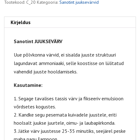
Tootekood:
C_20
Kategooria:
Sanotint juuksevärvid
Kirjeldus
Sanotint JUUKSEVÄRV
Uue põlvkonna värvid, ei sisalda juuste struktuuri
lagundavat ammoniaaki, selle koostisse on lülitatud
vahendid juuste hooldamiseks.
Kasutamine:
Segage tavalises tassis värv ja fikseeriv emulsioon
võrdsetes kogustes.
Kandke segu pesemata kuivadele juustele, eriti
hoolsalt juukse juurtele, oimu- ja laubapiirkonda.
Jätke värv juustesse 25-35 minutiks, seejärel peske
maha nagu šampoon.