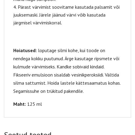
Pärast värvimist soovitame kasutada palsamit või
juuksemaski. Järele jäänud värvi võib kasutada
järgmisel värvimiskorral.
Hoiatused:
loputage silmi kohe, kui toode on
nendega kokku puutunud. Ärge kasutage ripsmete või
kulmude värvimiseks. Kandke sobivaid kindaid.
Fikseeriv emulsioon sisaldab vesinikperoksiidi. Vältida
silma sattumist. Hoida lastele kättesaamatus kohas.
Segamissuhe on trükitud pakendile.
Maht:
125 ml
Seotud tooted