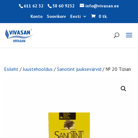
611 62 32
58 60 9232
info@vivasan.ee
Konto
Soovikorv
Eesti
0 tk.
Esileht
/
Juustehooldus
/
Sanotint juuksevärvid
/ № 20 Tizian