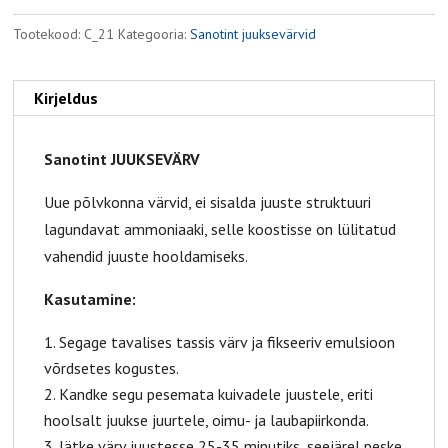
Tootekood:
C_21
Kategooria:
Sanotint juuksevärvid
Kirjeldus
Sanotint JUUKSEVÄRV
Uue põlvkonna värvid, ei sisalda juuste struktuuri
lagundavat ammoniaaki, selle koostisse on lülitatud
vahendid juuste hooldamiseks.
Kasutamine:
Segage tavalises tassis värv ja fikseeriv emulsioon
võrdsetes kogustes.
Kandke segu pesemata kuivadele juustele, eriti
hoolsalt juukse juurtele, oimu- ja laubapiirkonda.
Jätke värv juustesse 25-35 minutiks, seejärel peske