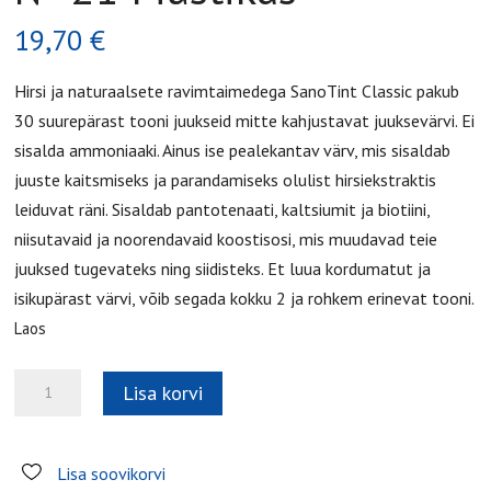
19,70
€
Hirsi ja naturaalsete ravimtaimedega SanoTint Classic pakub
30 suurepärast tooni juukseid mitte kahjustavat juuksevärvi. Ei
sisalda ammoniaaki. Ainus ise pealekantav värv, mis sisaldab
juuste kaitsmiseks ja parandamiseks olulist hirsiekstraktis
leiduvat räni. Sisaldab pantotenaati, kaltsiumit ja biotiini,
niisutavaid ja noorendavaid koostisosi, mis muudavad teie
juuksed tugevateks ning siidisteks. Et luua kordumatut ja
isikupärast värvi, võib segada kokku 2 ja rohkem erinevat tooni.
Laos
№
Lisa korvi
21
Mustikas
kogus
Lisa soovikorvi