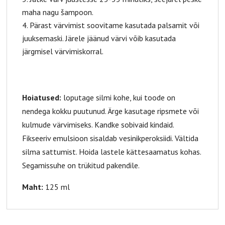
maha nagu šampoon.
Pärast värvimist soovitame kasutada palsamit või
juuksemaski. Järele jäänud värvi võib kasutada
järgmisel värvimiskorral.
Hoiatused:
loputage silmi kohe, kui toode on
nendega kokku puutunud. Ärge kasutage ripsmete või
kulmude värvimiseks. Kandke sobivaid kindaid.
Fikseeriv emulsioon sisaldab vesinikperoksiidi. Vältida
silma sattumist. Hoida lastele kättesaamatus kohas.
Segamissuhe on trükitud pakendile.
Maht:
125 ml