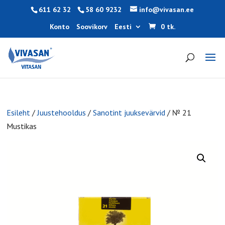
611 62 32
58 60 9232
info@vivasan.ee
Konto
Soovikorv
Eesti
0 tk.
Esileht
/
Juustehooldus
/
Sanotint juuksevärvid
/ № 21
Mustikas