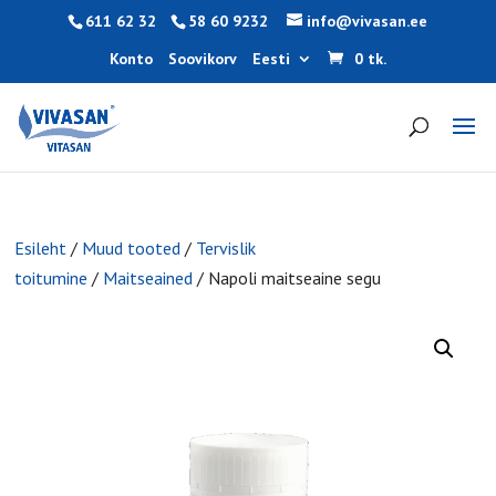
611 62 32
58 60 9232
info@vivasan.ee
Konto
Soovikorv
Eesti
0 tk.
Esileht
/
Muud tooted
/
Tervislik
toitumine
/
Maitseained
/ Napoli maitseaine segu