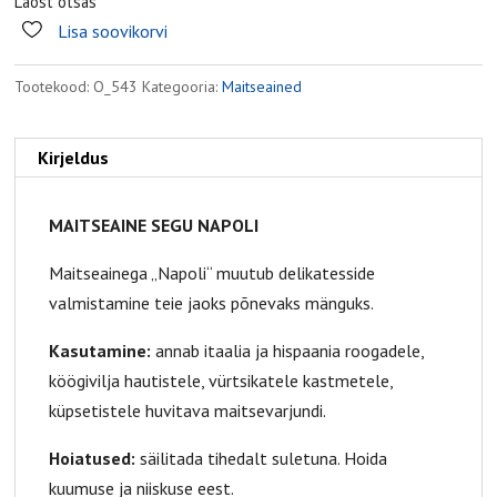
Laost otsas
Lisa soovikorvi
Tootekood:
О_543
Kategooria:
Maitseained
Kirjeldus
MAITSEAINE SEGU NAPOLI
Maitseainega „Napoli“ muutub delikatesside
valmistamine teie jaoks põnevaks mänguks.
Kasutamine:
annab itaalia ja hispaania roogadele,
köögivilja hautistele, vürtsikatele kastmetele,
küpsetistele huvitava maitsevarjundi.
Hoiatused:
säilitada tihedalt suletuna. Hoida
kuumuse ja niiskuse eest.