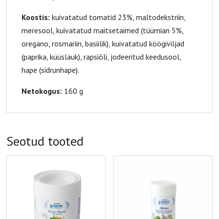
Koostis:
kuivatatud tomatid 23%, maltodekstriin,
meresool, kuivatatud maitsetaimed (tüümian 5%,
oregano, rosmariin, basiilik), kuivatatud köögiviljad
(paprika, küüslauk), rapsiõli, jodeeritud keedusool,
hape (sidrunhape).
Netokogus:
160 g
Seotud tooted