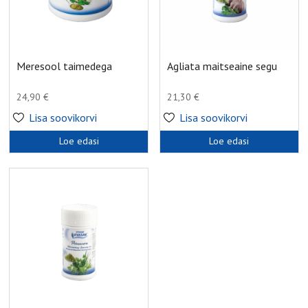
Meresool taimedega
Agliata maitseaine segu
24,90
€
21,30
€
Lisa soovikorvi
Lisa soovikorvi
Loe edasi
Loe edasi