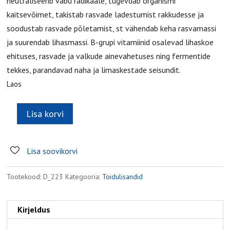
neutraliseerib vabu radikaale, tugevdab organismi
kaitsevõimet, takistab rasvade ladestumist rakkudesse ja
soodustab rasvade põletamist, st vähendab keha rasvamassi
ja suurendab lihasmassi. B-grupi vitamiinid osalevad lihaskoe
ehituses, rasvade ja valkude ainevahetuses ning fermentide
tekkes, parandavad naha ja limaskestade seisundit.
Laos
Lisa korvi
Linofit
kogus
Lisa soovikorvi
Tootekood:
D_223
Kategooria:
Toidulisandid
Kirjeldus