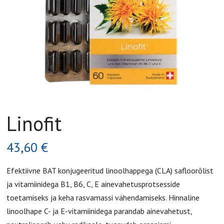
Linofit
43,60
€
Efektiivne BAT konjugeeritud linoolhappega (CLA) safloorõlist
ja vitamiinidega B1, B6, C, E ainevahetusprotsesside
toetamiseks ja keha rasvamassi vähendamiseks. Hinnaline
linoolhape C- ja E-vitamiinidega parandab ainevahetust,