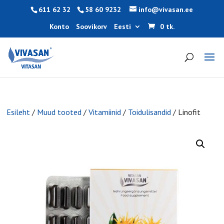
611 62 32
58 60 9232
info@vivasan.ee
Konto
Soovikorv
Eesti
0 tk.
Esileht
/
Muud tooted
/
Vitamiinid
/
Toidulisandid
/ Linofit