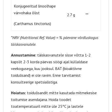
Konjugeeritud linoolhape
värvohaka õlist
2.7 g
**
(Carthamus tinctorius)
*NRV (Nutritional Ref. Value) = % päevane võrdluskogus
täiskasvanutele
.
Annustamine:
täiskasvanutele sisse võtta 1-2
kapslit 2-3 korda päevas söögi ajal küllaldase
veekogusega, kuu jooksul. BAT (bioaktiivne
toidulisand) ei ole ravim. Enne tarvitamist
konsulteerige spetsialistiga.
Hoiatus:
toidulisandit mitte kasutada mitmekesise
toitumise asendajana. Hoida toodet
toatemperatuuril mitte üle 25ºC ja lastele