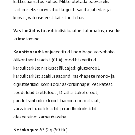
kättesaamatus kohas. Mitte ületada päevaseks
tarbimiseks soovitatud kogust. Säilita jahedas ja
kuivas, valguse eest kaitstud kohas.
Vastunäidustused:
individuaalne talumatus, rasedus
ja imetamine.
Koostisosad:
konjugeeritud linoolhape värvohaka
õlikontsentraadist (CLA); modifitseeritud
kartulitärklis; niiskusesäilitajad: glütserool,
kartulitärklis; stabilisaatorid: rasvhapete mono- ja
diglütseriidid; sorbitool; askorbiinhape; vetikatest
töödeldud tselluloos; D-alfa-tokoferool;
püridoksiinhüdrokloriid; tiamiinmononitraat;
värvained: raudoksiidid ja raudhüdroksiidid;
glaseeraine: karnaubavaha.
Netokogus:
63.9 g (60 tk.).