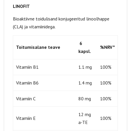
LINOFIT
Bioaktiivne toidulisand konjugeeritud linoolhappe
(CLA) ja vitamiinidega.
6
Toitumisalane teave
%NRV*
kapsl.
Vitamiin B1
1.1 mg
100%
Vitamiin B6
1.4 mg
100%
Vitamiin C
80 mg
100%
12 mg
Vitamiin E
100%
a-TE