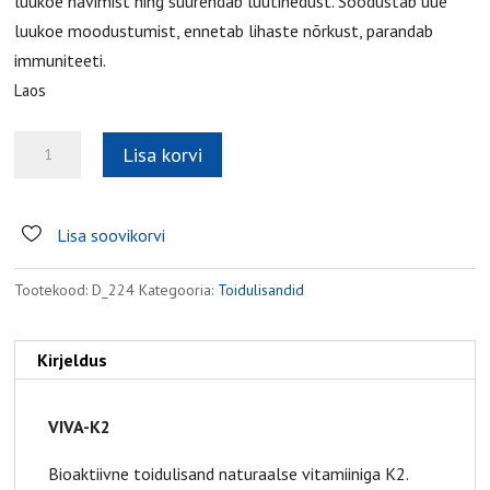
luukoe hävimist ning suurendab luutihedust. Soodustab uue
luukoe moodustumist, ennetab lihaste nõrkust, parandab
immuniteeti.
Laos
Viva-
Lisa korvi
K2
kogus
Lisa soovikorvi
Tootekood:
D_224
Kategooria:
Toidulisandid
Kirjeldus
VIVA-K2
Bioaktiivne toidulisand naturaalse vitamiiniga K2.