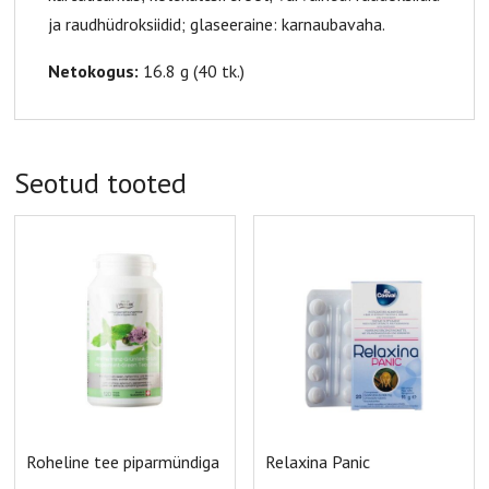
ja raudhüdroksiidid; glaseeraine: karnaubavaha.
Netokogus:
16.8 g (40 tk.)
Seotud tooted
Roheline tee piparmündiga
Relaxina Panic