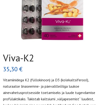
Viva-K2
35,30
€
Vitamiinidega K2 (füllokinoon) ja D3 (kolekaltsiferool),
naturaalse linaseemne- ja päevalilleõliga luukoe
ainevahetusprotsesside toetamiseks ja luude tugevdamise
profülaktikaks. Takistab kaltsiumi „väljapesemist“ luudest,