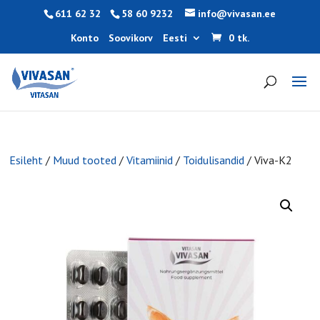
611 62 32
58 60 9232
info@vivasan.ee
Konto
Soovikorv
Eesti
0 tk.
Esileht
/
Muud tooted
/
Vitamiinid
/
Toidulisandid
/ Viva-K2