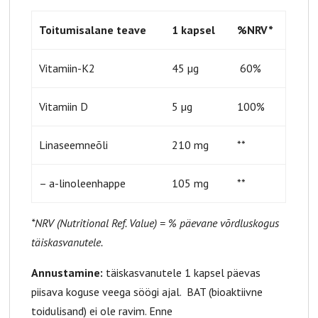
Toitumisalane teave
1 kapsel
%NRV*
Vitamiin-K2
45 µg
60%
Vitamiin D
5 µg
100%
Linaseemneõli
210 mg
**
– a-linoleenhappe
105 mg
**
*NRV (Nutritional Ref. Value) = % päevane võrdluskogus
täiskasvanutele.
Annustamine:
täiskasvanutele 1 kapsel päevas
piisava koguse veega söögi ajal. BAT (bioaktiivne
toidulisand) ei ole ravim. Enne