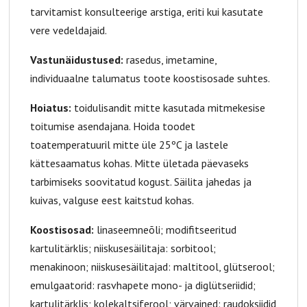
tarvitamist konsulteerige arstiga, eriti kui kasutate
vere vedeldajaid.
Vastunäidustused:
rasedus, imetamine,
individuaalne talumatus toote koostisosade suhtes.
Hoiatus:
toidulisandit mitte kasutada mitmekesise
toitumise asendajana. Hoida toodet
toatemperatuuril mitte üle 25ºC ja lastele
kättesaamatus kohas. Mitte ületada päevaseks
tarbimiseks soovitatud kogust. Säilita jahedas ja
kuivas, valguse eest kaitstud kohas.
Koostisosad:
linaseemneõli; modifitseeritud
kartulitärklis; niiskusesäilitaja: sorbitool;
menakinoon; niiskusesäilitajad: maltitool, glütserool;
emulgaatorid: rasvhapete mono- ja diglütseriidid;
kartulitärklis; kolekaltsiferool; värvained: raudoksiidid