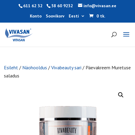
611 62 32
58 60 9232
info@vivasan.ee
Konto
Soovikorv
Eesti
0 tk.
Esileht
/
Näohooldus
/
Vivabeauty sari
/ Päevakreem Muretuse
saladus