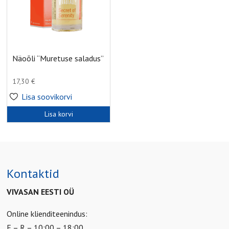
Näoõli “Muretuse saladus”
17,30
€
Lisa soovikorvi
Lisa korvi
Kontaktid
VIVASAN EESTI OÜ
Online klienditeenindus:
E – R – 10:00 – 18:00