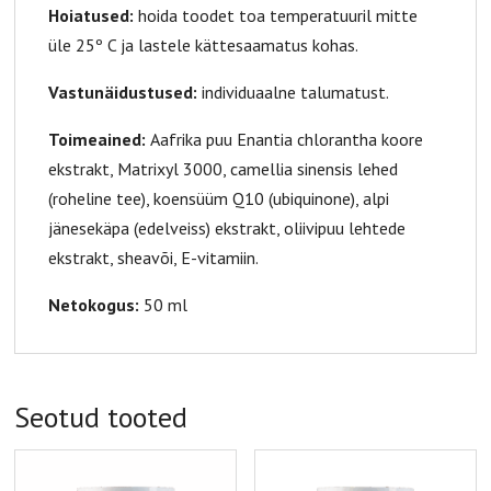
Hoiatused:
hoida toodet toa temperatuuril mitte
üle 25º C ja lastele kättesaamatus kohas.
Vastunäidustused:
individuaalne talumatust.
Toimeained:
Aafrika puu Enantia chlorantha koore
ekstrakt, Matrixyl 3000, camellia sinensis lehed
(roheline tee), koensüüm Q10 (ubiquinone), alpi
jänesekäpa (edelveiss) ekstrakt, oliivipuu lehtede
ekstrakt, sheavõi, E-vitamiin.
Netokogus:
50 ml
Seotud tooted