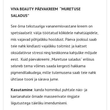
VIVA BEAUTY PÄEVAKREEM “MURETUSE
SALADUS”
See õrna tekstuuriga vananemisvastane kreem on
spetsiaalselt välja töötatud kõikidele nahatüüpidele,
mis vajavad põhjalikku hooldust. Päeva jooksul saab
teie nahk kindlasti vajalikku toitmist ja kaitset
oksüdatiivse stressi ning keskkonna kahjulike mõjude
eest. Kuid päevakreemi „Muretuse saladus“ erilisus
seisneb tema võimes saada kergesti hakkama
pigmendilaikudega, mille tulemusena saab teie nahk
ühtlase tooni ja särava jume.
Kasutamine
: kanda hommikul puhtale näo- ja
kaelanahale õrnade masseerivate ringjate
liigutustega täieliku imendumiseni.