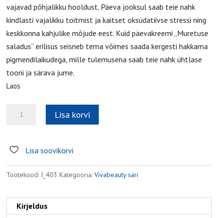
vajavad põhjalikku hooldust. Päeva jooksul saab teie nahk
kindlasti vajalikku toitmist ja kaitset oksüdatiivse stressi ning
keskkonna kahjulike mõjude eest. Kuid päevakreemi „Muretuse
saladus“ erilisus seisneb tema võimes saada kergesti hakkama
pigmendilaikudega, mille tulemusena saab teie nahk ühtlase
tooni ja särava jume.
Laos
Päevakreem
Lisa korvi
Muretuse
saladus
kogus
Lisa soovikorvi
Tootekood:
I_403
Kategooria:
Vivabeauty sari
Kirjeldus