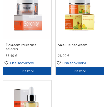
Öökreem Muretuse
Saialille näokreem
saladus
33,40
€
28,00
€
Lisa soovikorvi
Lisa soovikorvi
Lisa korvi
Lisa korvi