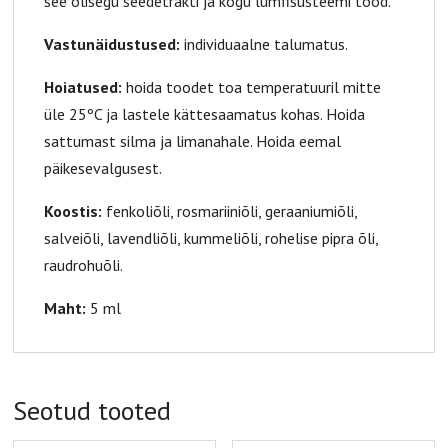
see õlisegu seedetrakti ja kogu lümfisüsteemi tööd.
Vastunäidustused:
individuaalne talumatus.
Hoiatused:
hoida toodet toa temperatuuril mitte
üle 25ºC ja lastele kättesaamatus kohas. Hoida
sattumast silma ja limanahale. Hoida eemal
päikesevalgusest.
Koostis:
fenkoliõli, rosmariiniõli, geraaniumiõli,
salveiõli, lavendliõli, kummeliõli, rohelise pipra õli,
raudrohuõli.
Maht:
5 ml
Seotud tooted