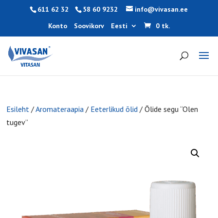
611 62 32
58 60 9232
info@vivasan.ee
Konto
Soovikorv
Eesti
0 tk.
Esileht
/
Aromateraapia
/
Eeterlikud õlid
/ Õlide segu “Olen
tugev”