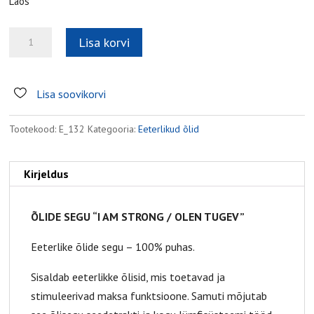
Laos
Õlide
Lisa korvi
segu
"Olen
tugev"
Lisa soovikorvi
kogus
Tootekood:
E_132
Kategooria:
Eeterlikud õlid
Kirjeldus
ÕLIDE SEGU “I AM STRONG / OLEN TUGEV”
Eeterlike õlide segu – 100% puhas.
Sisaldab eeterlikke õlisid, mis toetavad ja
stimuleerivad maksa funktsioone. Samuti mõjutab