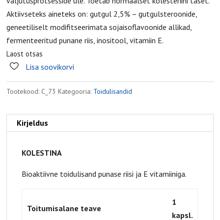
väljutusprotsesside üle. Toetab normaalset kolesteriini taset.
Aktiivseteks aineteks on: gutgul 2,5% – gutgulsteroonide,
geneetiliselt modifitseerimata sojaisoflavoonide allikad,
fermenteeritud punane riis, inositool, vitamiin E.
Laost otsas
Lisa soovikorvi
Tootekood:
C_73
Kategooria:
Toidulisandid
Kirjeldus
KOLESTINA
Bioaktiivne toidulisand punase riisi ja E vitamiiniga.
1
Toitumisalane teave
kapsl.