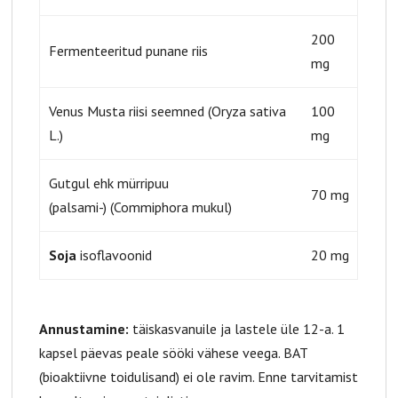
200
Fermenteeritud punane riis
mg
Venus Musta riisi seemned (Oryza sativa
100
L.)
mg
Gutgul ehk mürripuu
70 mg
(palsami-) (Commiphora mukul)
Soja
isoflavoonid
20 mg
Annustamine:
täiskasvanuile ja lastele üle 12-a. 1
kapsel päevas peale sööki vähese veega. BAT
(bioaktiivne toidulisand) ei ole ravim. Enne tarvitamist