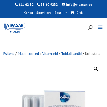
611 62 32
58 60 9232
info@vivasan.ee
Konto
Soovikorv
Eesti
0 tk.
Esileht
/
Muud tooted
/
Vitamiinid
/
Toidulisandid
/ Kolestina