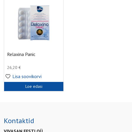
Relaxina Panic
26,20
€
Lisa soovikorvi
Loe edasi
Kontaktid
VIVASAN EESTI OÜ