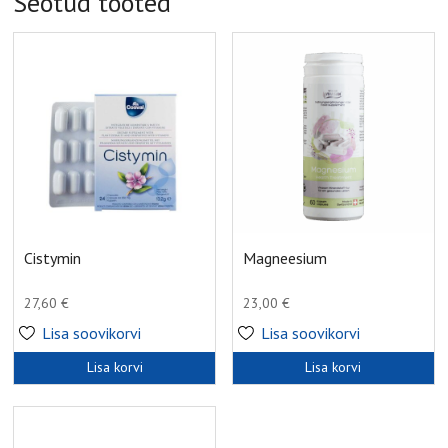
Seotud tooted
Cistymin
Magneesium
27,60
€
23,00
€
Lisa soovikorvi
Lisa soovikorvi
Lisa korvi
Lisa korvi