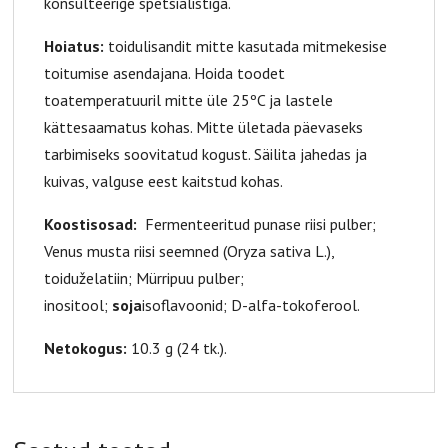
konsulteerige spetsialistiga.
Hoiatus:
toidulisandit mitte kasutada mitmekesise
toitumise asendajana. Hoida toodet
toatemperatuuril mitte üle 25ºC ja lastele
kättesaamatus kohas. Mitte ületada päevaseks
tarbimiseks soovitatud kogust. Säilita jahedas ja
kuivas, valguse eest kaitstud kohas.
Koostisosad:
Fermenteeritud punase riisi pulber;
Venus musta riisi seemned (Oryza sativa L.),
toiduželatiin; Mürripuu pulber;
inositool;
soja
isoflavoonid; D-alfa-tokoferool.
Netokogus:
10.3 g (24 tk.).