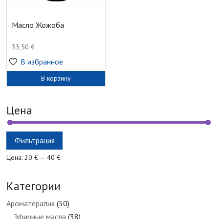
Масло Жожоба
33,50
€
В избранное
В корзину
Цена
Минимальная
Максимальная
Фильтрация
цена
цена
Цена:
20 €
—
40 €
Категории
Ароматерапия
(50)
Эфирные масла
(38)