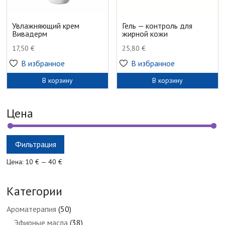
Увлажняющий крем
Гель — контроль для
Вивадерм
жирной кожи
17,50
€
25,80
€
В избранное
В избранное
В корзину
В корзину
Цена
Минимальная
Максимальная
Фильтрация
цена
цена
Цена:
10 €
—
40 €
Категории
Ароматерапия
(50)
Эфирные масла
(38)