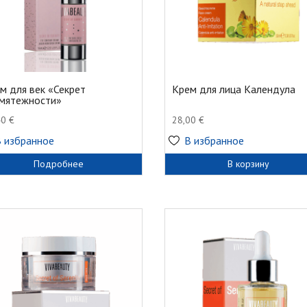
м для век «Секрет
Крем для лица Календула
мятежности»
40
€
28,00
€
В избранное
В избранное
Подробнее
В корзину