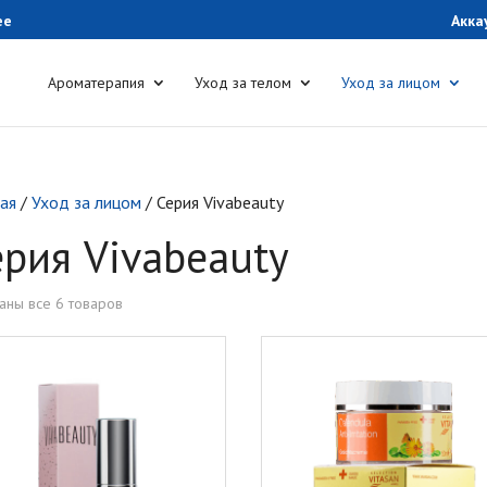
ee
Акка
Ароматерапия
Уход за телом
Уход за лицом
ная
/
Уход за лицом
/ Серия Vivabeauty
ерия Vivabeauty
аны все 6 товаров