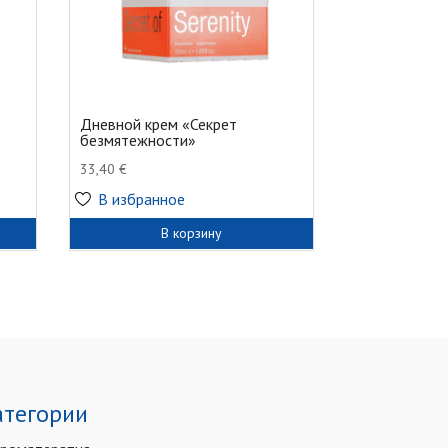
Дневной крем «Секрет
безмятежности»
33,40
€
В избранное
В корзину
атегории