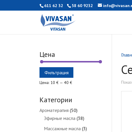
611 62 32
58 60 9232
info@vivasan.
Цена
Глав
С
Минимальная
Максимальная
Фильтрация
цена
цена
Показ
Цена:
10 €
—
40 €
Категории
Ароматерапия
(50)
Эфирные масла
(38)
Массажные масла
(3)