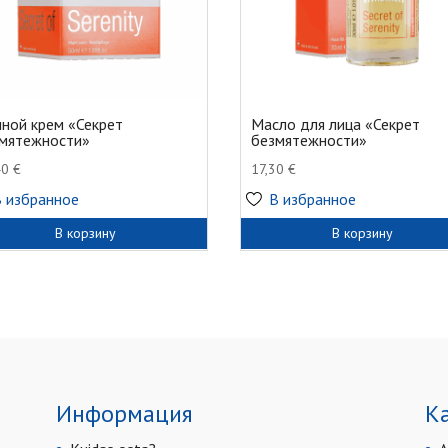
ной крем «Секрет
Масло для лица «Секрет
мятежности»
безмятежности»
40
€
17,30
€
В избранное
В избранное
В корзину
В корзину
Информация
К