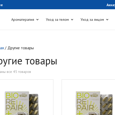
ee
Акка
Ароматерапия
Уход за телом
Уход за лицом
ная
/ Другие товары
ругие товары
аны все 45 товаров