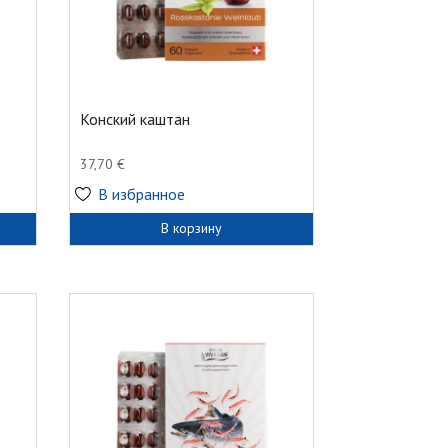
Конский каштан
37,70
€
В избранное
В корзину