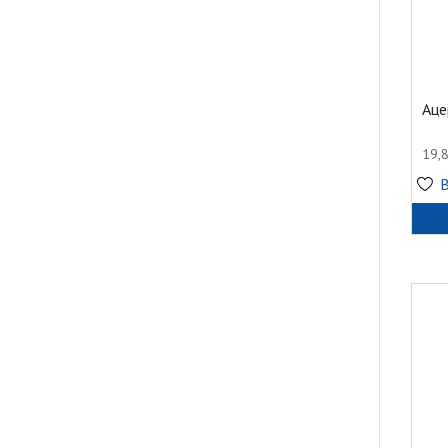
Аце
19,