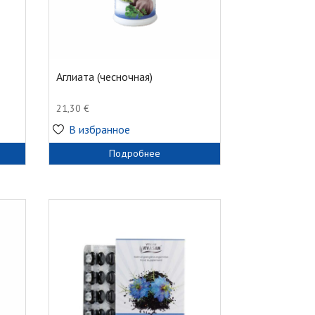
Аглиата (чесночная)
21,30
€
В избранное
Подробнее