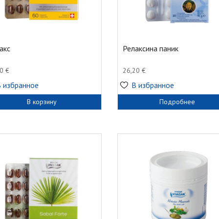
акс
Релаксина паник
00
€
26,20
€
В избранное
В избранное
В корзину
Подробнее