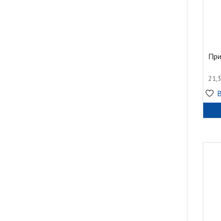
При
21,