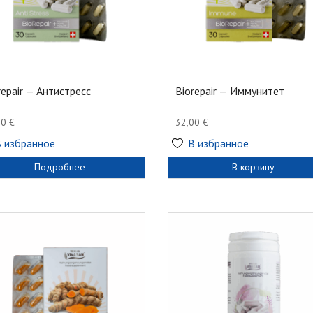
repair — Антистресс
Biorepair — Иммунитет
00
€
32,00
€
В избранное
В избранное
Подробнее
В корзину