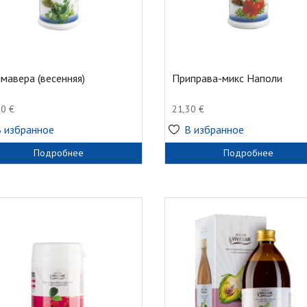
мавера (весенняя)
Приправа-микс Наполи
30
€
21,30
€
В избранное
В избранное
Подробнее
Подробнее