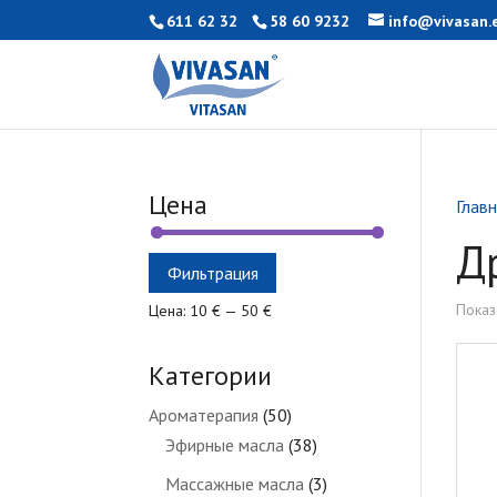
611 62 32
58 60 9232
info@vivasan.
Цена
Глав
Д
Минимальная
Максимальная
Фильтрация
цена
цена
Показ
Цена:
10 €
—
50 €
Категории
Ароматерапия
(50)
Эфирные масла
(38)
Массажные масла
(3)