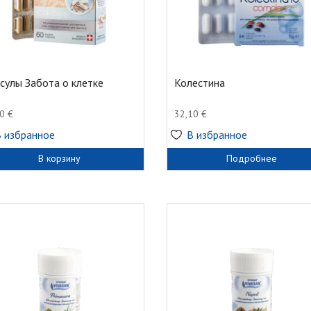
сулы Забота о клетке
Колестина
30
€
32,10
€
В избранное
В избранное
В корзину
Подробнее