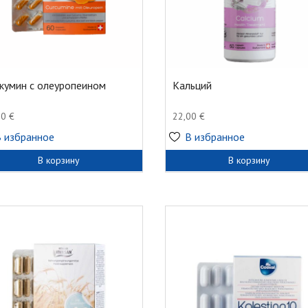
кумин с олеуропеином
Кальций
60
€
22,00
€
В избранное
В избранное
В корзину
В корзину