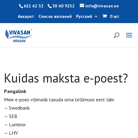
611 62 32
58 60 9232
info@vivasan.ee
Аккаунт
Список желаний
Русский
0 шт.
Kuidas maksta e-poest?
Pangalink
Meie e-poes võimalik tasuda oma tellimuse eest läbi:
— Swedbank
— SEB
— Luminor
— LHV