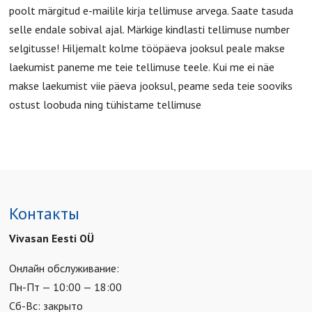
poolt märgitud e-mailile kirja tellimuse arvega. Saate tasuda
selle endale sobival ajal. Märkige kindlasti tellimuse number
selgitusse! Hiljemalt kolme tööpäeva jooksul peale makse
laekumist paneme me teie tellimuse teele. Kui me ei näe
makse laekumist viie päeva jooksul, peame seda teie sooviks
ostust loobuda ning tühistame tellimuse
Контакты
Vivasan Eesti OÜ
Онлайн обслуживание:
Пн-Пт — 10:00 — 18:00
Сб-Вс: закрыто