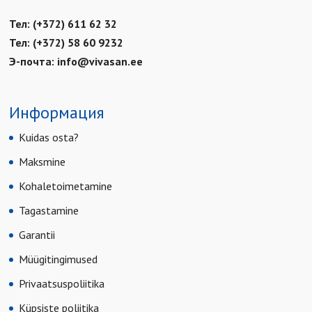
Тел: (+372) 611 62 32
Тел: (+372) 58 60 9232
Э-почта:
info@vivasan.ee
Информация
Kuidas osta?
Maksmine
Kohaletoimetamine
Tagastamine
Garantii
Müügitingimused
Privaatsuspoliitika
Küpsiste poliitika