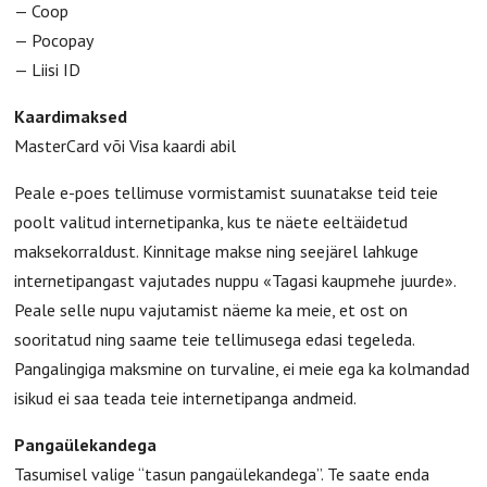
— Coop
— Pocopay
— Liisi ID
Kaardimaksed
MasterCard või Visa kaardi abil
Peale e-poes tellimuse vormistamist suunatakse teid teie
poolt valitud internetipanka, kus te näete eeltäidetud
maksekorraldust. Kinnitage makse ning seejärel lahkuge
internetipangast vajutades nuppu «Tagasi kaupmehe juurde».
Peale selle nupu vajutamist näeme ka meie, et ost on
sooritatud ning saame teie tellimusega edasi tegeleda.
Pangalingiga maksmine on turvaline, ei meie ega ka kolmandad
isikud ei saa teada teie internetipanga andmeid.
Pangaülekandega
Tasumisel valige “tasun pangaülekandega”. Te saate enda