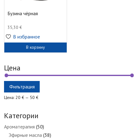
Бузина чёрная
35,30
€
В избранное
В корзину
Цена
Минимальная
Максимальная
Фильтрация
цена
цена
Цена:
20 €
—
50 €
Категории
Ароматерапия
(50)
Эфирные масла
(38)