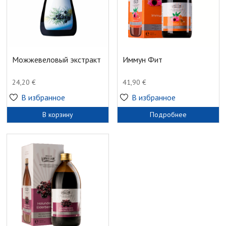
Можжевеловый экстракт
Иммун Фит
24,20
€
41,90
€
В избранное
В избранное
В корзину
Подробнее