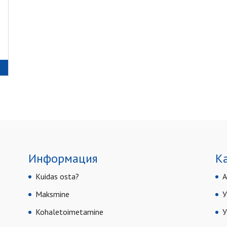
Информация
К
Kuidas osta?
А
Maksmine
У
Kohaletoimetamine
У