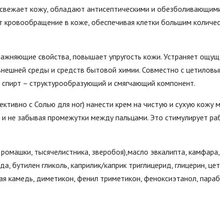
вежает кожу, обладают антисептическими и обезболивающими 
ют кровообращение в коже, обеспечивая клетки большим количе
ажняющие свойства, повышает упругость кожи. Устраняет ощуще
нешней среды и средств бытовой химии. Совместно с цетиловы
й спирт – структурообразующий и смягчающий компонент.
ктивно с Солью для ног) нанести крем на чистую и сухую кож
 и не забывая промежутки между пальцами. Это стимулирует раб
 ромашки, тысячелистника, зверобоя),масло эвкалипта, камфара
ода, бутилен гликоль, каприлик/каприк триглицерид, глицерин, ц
вая камедь, диметикон, фенил триметикон, феноксиэтанол, параб