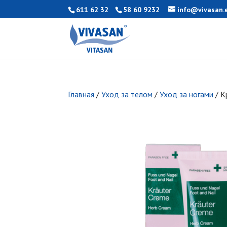
611 62 32
58 60 9232
info@vivasan.
Главная
/
Уход за телом
/
Уход за ногами
/ К