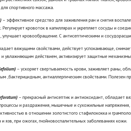
, для спортивного массажа.
)
– эффективное средство для заживления ран и снятия воспале
. Регулирует кровоток в капиллярах и укрепляет сосуды и соед
е, улучшает кровообращение. С антисептическими и сосудорасш
адает вяжущими свойствами, действует успокаивающе, снимае
и увлажняющим действием, активизирует защитные механизмы о
efolium)
– ускоряет свертываемость крови, заживляет раны, об
м ,бактерицидным, антиаллергическим свойствами. Полезен при
rforatum)
– прекрасный антисептик и антиоксидант, обладает в
роцессы и раздражения, мышечные и сухожильные напряжения, у
ктивностью в отношении золотистого стафилококка и грампол
 и язв, при ожогах, гнойновоспалительных заболеваниях кожи.