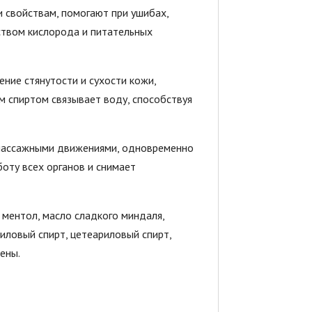
свойствам, помогают при ушибах,
ством кислорода и питательных
ние стянутости и сухости кожи,
м спиртом связывает воду, способствуя
у массажными движениями, одновременно
оту всех органов и снимает
, ментол, масло сладкого миндаля,
етиловый спирт, цетеариловый спирт,
ены.