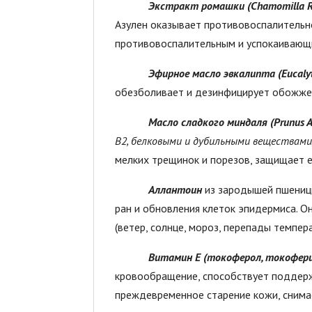
Экстракт ромашки (Chamomilla Re
Азулен оказывает противовоспалительн
противовоспалительным и успокаивающи
Эфирное масло эвкалипта (Eucalyt
обезболивает и дезинфицирует обожжен
Масло сладкого миндаля (Prunus Am
В2, белковыми и дубильными веществами
мелких трещинок и порезов, защищает 
Аллантоин
из зародышей пшеницы
ран и обновления клеток эпидермиса. О
(ветер, солнце, мороз, перепады температ
Витамин Е (токоферол, токофер
кровообращение, способствует поддерж
преждевременное старение кожи, снима