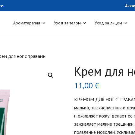
ee
Акка
Ароматерапия
Уход за телом
Уход за лицом
рем для ног с травами
Крем для н
11,00
€
КРЕМОМ ДЛЯ НОГ С ТРАВАМИ,
мальва, тысячелистник и дру
и оживляет кожу, делает ее г
заживляет мелкие трещинки 
появление мозолей. Усиливая