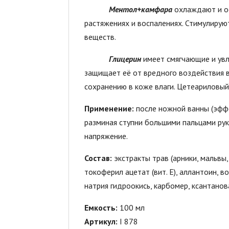
Ментол+камфара
охлаждают и ос
растяжениях и воспалениях. Стимулиру
веществ.
Глицерин
имеет смягчающие и увл
защищает её от вредного воздействия в
сохранению в коже влаги. Цетеариловы
Применение:
после ножной ванны (эффе
разминая ступни большими пальцами рук
напряжение.
Состав:
экстракты трав (арники, мальвы,
токоферил ацетат (вит. Е), аллантоин, в
натрия гидроокись, карбомер, ксантано
Емкость:
100 мл
Артикул:
I 878