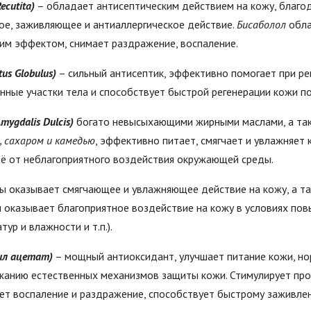
cutita)
– обладает антисептическим действием на кожу, благо
ое, заживляющее и антиаллергическое действие.
Бисаболол
обл
м эффектом, снимает раздражение, воспаление.
us Globulus)
– сильный антисептик, эффективно помогает при ре
ные участки тела и способствует быстрой регенерации кожи по
ygdalis Dulcis)
богато невысыхающими жирными маслами, а т
, сахаром и камедью
, эффективно питает, смягчает и увлажняет 
её от неблагоприятного воздействия окружающей среды.
 оказывает смягчающее и увлажняющее действие на кожу, а та
н оказывает благоприятное воздействие на кожу в условиях п
ур и влажности и т.п.).
ил ацетат)
– мощный антиоксидант, улучшает питание кожи, но
анию естественных механизмов защиты кожи. Стимулирует про
ет воспаление и раздражение, способствует быстрому заживле