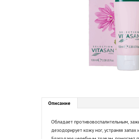
Описание
Обладает противовоспалительным, зажи
дезодорирует кожу ног, устраняя запах
Благодаря целебным травам, помогает п