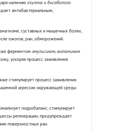
даря наличию
азулена и бисаболола
.
адает антибактериальным,
вматизме, суставных и мышечных болях,
сле ожогов, ран, обморожений.
акже ферментом
эмульсином, витамином
кожу, ускоряя процесс заживления
кже стимулирует процесс заживления
овышенной агрессии окружающей среды
рмализует гидробаланс, стимулирует
цессы регенерации, предупреждает
нию поверхностных ран.