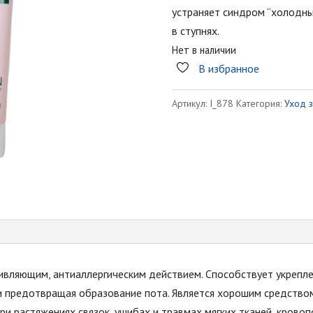
устраняет синдром “холодны
в ступнях.
Нет в наличии
В избранное
Артикул:
I_878
Категория:
Уход з
вляющим, антиаллергическим действием. Способствует укреплен
 и предотвращая образование пота. Является хорошим средство
ри растяжениях связок, ушибах и травмах мягких тканей, крово