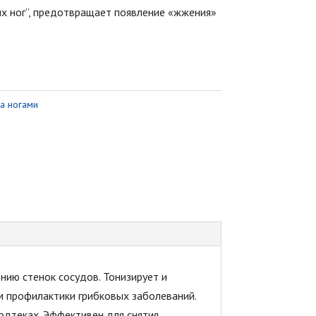
х ног”, предотвращает появление «жжения»
а ногами
ию стенок сосудов. Тонизирует и
м профилактики грибковых заболеваний.
подтеках. Эффективен для снятия